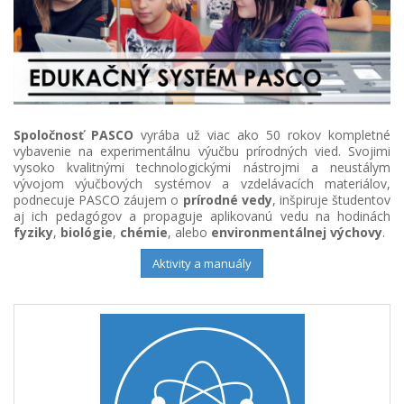
Spoločnosť PASCO
vyrába už viac ako 50 rokov kompletné
vybavenie na experimentálnu výučbu prírodných vied. Svojimi
vysoko kvalitnými technologickými nástrojmi a neustálym
vývojom výučbových systémov a vzdelávacích materiálov,
podnecuje PASCO záujem o
prírodné vedy
, inšpiruje študentov
aj ich pedagógov a propaguje aplikovanú vedu na hodinách
fyziky
,
biológie
,
chémie
, alebo
environmentálnej výchovy
.
Aktivity a manuály