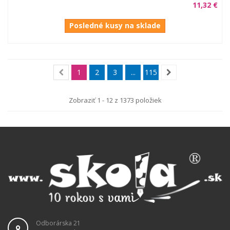
11,32 €
Posledné kusy na sklade
1
2
3
...
115
Zobraziť 1 - 12 z 1373 položiek
Odborárska 21