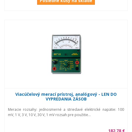
Posledné kusy na sklade
Viacúčelový merací prístroj, analógový - LEN DO
VYPREDANIA ZÁSOB
Meracie rozsahy: jednosmerné a striedavé elektrické napätie: 100
mV, 1 V, 3 V, 10 V, 30 V, 1 mV rozsah pre použitie...
182,78 €