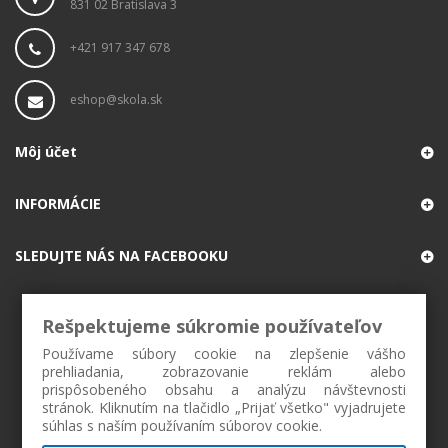
831 02 Bratislava 3
+421 917 347 678
eshop@skola.sk
Môj účet
INFORMÁCIE
SLEDUJTE NÁS NA FACEBOOKU
Rešpektujeme súkromie používateľov
Používame súbory cookie na zlepšenie vášho
prehliadania, zobrazovanie reklám alebo
prispôsobeného obsahu a analýzu návštevnosti
stránok. Kliknutím na tlačidlo „Prijať všetko" vyjadrujete
súhlas s naším používaním súborov cookie.