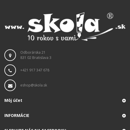
Odborárska 21
831 02 Bratislava 3
+421 917 347 678
eshop@skola.sk
Môj účet
INFORMÁCIE