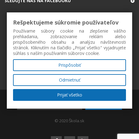
SLEDUJTE NÁS NA FACEBOOKU
Rešpektujeme súkromie používateľov
Používame súbory cookie na zlepšenie vášho
prehliadania, zobrazovanie reklám alebo
prispôsobeného obsahu a analýzu návštevnosti
stránok. Kliknutím na tlačidlo „Prijať všetko" vyjadrujete
súhlas s naším používaním súborov cookie.
Prispôsobiť
Odmietnuť
Prijať všetko
ZAREGISTROVAŤ
© 2020 Škola.sk