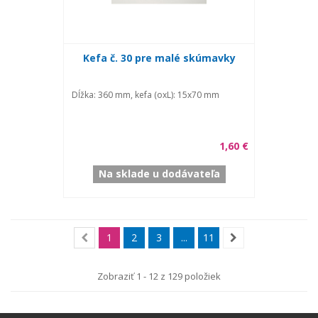
Kefa č. 30 pre malé skúmavky
Dĺžka: 360 mm, kefa (oxL): 15x70 mm
1,60 €
Na sklade u dodávateľa
1
2
3
...
11
Zobraziť 1 - 12 z 129 položiek