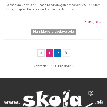
Sensorium Chémia 4.1 - sada bezdrôtových senzorov PASCO v žltom
boxe, prispôsobená pre hodiny Chémie. Možnosť...
1 869,60 €
Na sklade u dodávateľa
1
2
Zobraziť 1 - 12 z 18 položiek