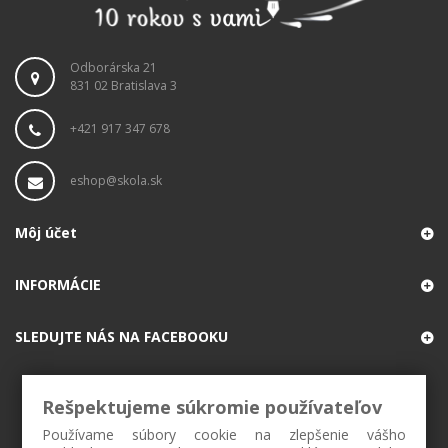
Odborárska 21
831 02 Bratislava 3
+421 917 347 678
eshop@skola.sk
Môj účet
INFORMÁCIE
SLEDUJTE NÁS NA FACEBOOKU
Rešpektujeme súkromie používateľov
Používame súbory cookie na zlepšenie vášho