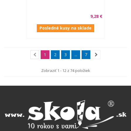
9,28 €
Posledné kusy na sklade
1
2
3
...
7
Zobraziť 1 - 12 z 74 položiek