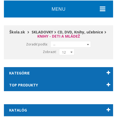
MENU
Škola.sk
SKLADOVKY
CD, DVD, Knihy, učebnice
KNIHY - DETI A MLÁDEŽ
Zoradiť podľa:
--
Zobraziť:
12
KATEGÓRIE
TOP PRODUKTY
KATALÓG