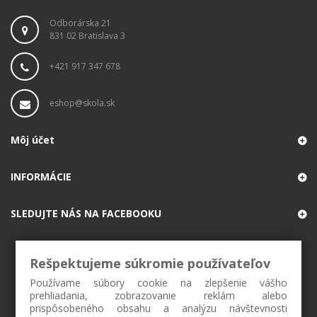
Odborárska 21
831 02 Bratislava 3
+421 917 347 678
eshop@skola.sk
Môj účet
INFORMÁCIE
SLEDUJTE NÁS NA FACEBOOKU
Rešpektujeme súkromie používateľov
Používame súbory cookie na zlepšenie vášho
prehliadania, zobrazovanie reklám alebo
prispôsobeného obsahu a analýzu návštevnosti