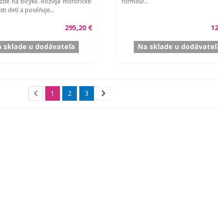
azde na bicykli. Rozvíja motorické
formou!...
i detí a posilňuje...
295,20 €
12
 sklade u dodávateľa
Na sklade u dodávateľ
1
2
3