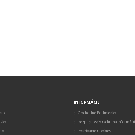
t
INFORMÁCIE
nto
Obchodné Podmienky
vky
Bezpečnosť A Ochrana Informácií
sy
Používanie Cookies