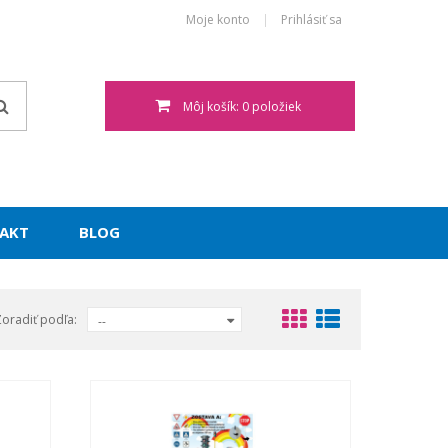
Moje konto
Prihlásiť sa
Môj košík: 0 položiek
AKT
BLOG
Zoradiť podľa:
--