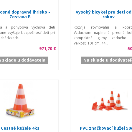
osné dopravné ihrisko -
Vysoký bicykel pre deti od
Zostava B
rokov
ná a pohybová výchova detí
Rozvíja rovnováhu a koordi
ne zvyšuje bezpečnosť detí pri
Vzduchom naplnené predné ko
echádzkach.
kompaktné gumy zadného ko
Veľkosť: 101 cm, 44...
971,70 €
50
 sklade u dodávateľa
Na sklade u dodávateľ
Cestné kužele 4ks
PVC značkovací kužel 5