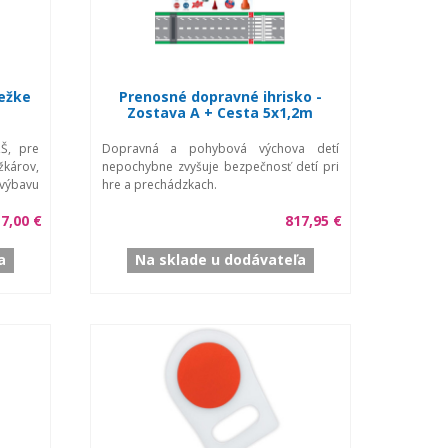
bežke
Prenosné dopravné ihrisko -
Zostava A + Cesta 5x1,2m
Š, pre
Dopravná a pohybová výchova detí
károv,
nepochybne zvyšuje bezpečnosť detí pri
výbavu
hre a prechádzkach.
7,00 €
817,95 €
a
Na sklade u dodávateľa