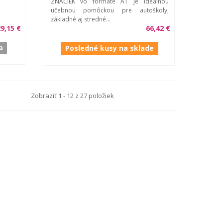
ZNAČIEK vo formáte A1 je ideálnou
učebnou pomôckou pre autoškoly,
základné aj stredné...
9,15 €
66,42 €
a
Posledné kusy na sklade
Zobraziť 1 - 12 z 27 položiek