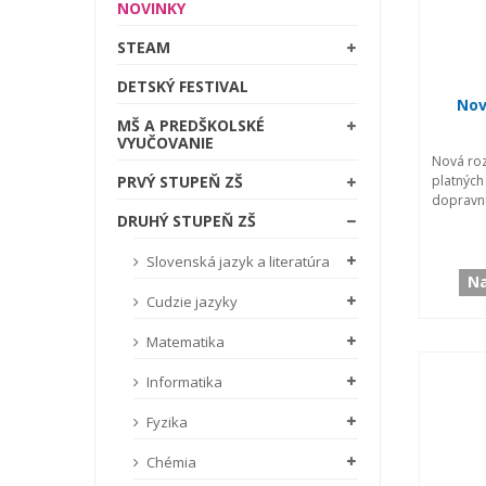
NOVINKY
STEAM
DETSKÝ FESTIVAL
Nov
MŠ A PREDŠKOLSKÉ
VYUČOVANIE
Nová roz
platnýc
PRVÝ STUPEŇ ZŠ
dopravnú
DRUHÝ STUPEŇ ZŠ
Slovenská jazyk a literatúra
Na
Cudzie jazyky
Matematika
Informatika
Fyzika
Chémia