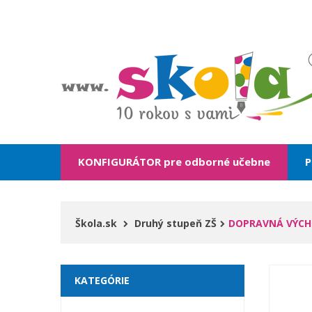
KONFIGURÁTOR pre odborné učebne
P
Škola.sk
Druhý stupeň ZŠ
DOPRAVNÁ VÝC
KATEGÓRIE