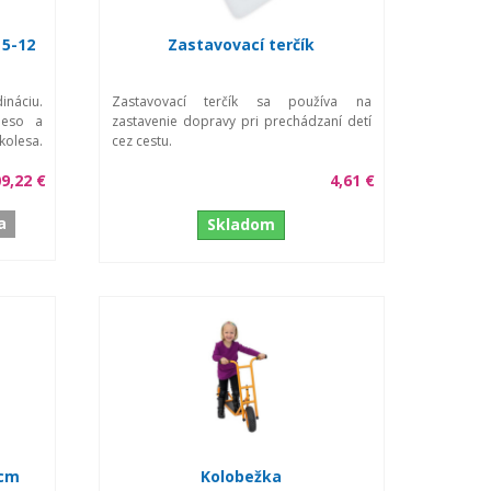
 5-12
Zastavovací terčík
náciu.
Zastavovací terčík sa používa na
leso a
zastavenie dopravy pri prechádzaní detí
lesa.
cez cestu.
9,22 €
4,61 €
a
Skladom
0cm
Kolobežka