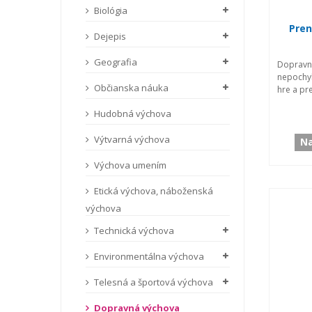
Biológia
Pren
Dejepis
Geografia
Doprav
nepochyb
Občianska náuka
hre a pr
Hudobná výchova
Výtvarná výchova
Na
Výchova umením
Etická výchova, náboženská
výchova
Technická výchova
Environmentálna výchova
Telesná a športová výchova
Dopravná výchova