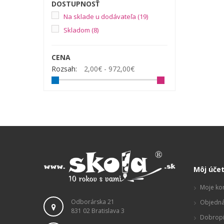
DOSTUPNOSŤ
Na sklade u dodávateľa
(19)
Skladom
(8)
CENA
Rozsah:
2,00€ - 972,00€
Môj úče
Moje ko
Odborárska 21
Objedná
831 02 Bratislava 3
Dobropi