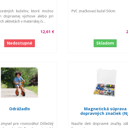
cestných kužeľov, ktoré možno
PVC značkovací kužel 50cm.
ri dopravnej výchove alebo pri
h aktivitách v materskej či...
12,61 €
2
Nedostupné
Skladom
Odrážadlo
Magnetická súprava
dopravných značiek (NJ
 zmysel pre rovnováhu! Dôležitý
Naučte deti dopravné značky zá