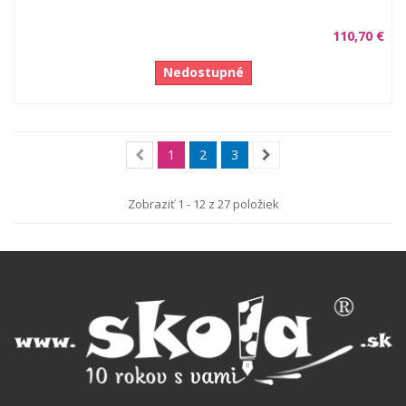
110,70 €
Nedostupné
1
2
3
Zobraziť 1 - 12 z 27 položiek