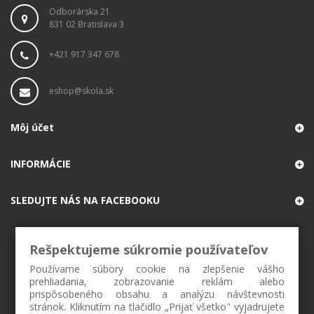
Odborárska 21
831 02 Bratislava 3
+421 917 347 678
eshop@skola.sk
Môj účet
INFORMÁCIE
SLEDUJTE NÁS NA FACEBOOKU
Rešpektujeme súkromie používateľov
Používame súbory cookie na zlepšenie vášho
prehliadania, zobrazovanie reklám alebo
prispôsobeného obsahu a analýzu návštevnosti
stránok. Kliknutím na tlačidlo „Prijať všetko" vyjadrujete