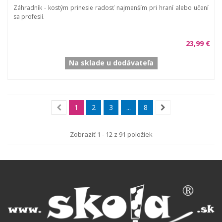
Záhradník - kostým prinesie radosť najmenším pri hraní alebo učení
sa profesií.
23,99 €
Na sklade u dodávateľa
1
2
3
...
8
Zobraziť 1 - 12 z 91 položiek