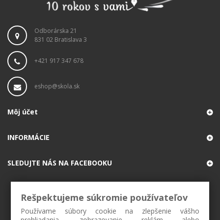
Odborárska 21
831 02 Bratislava 3
+421 917 347 678
eshop@skola.sk
Môj účet
INFORMÁCIE
SLEDUJTE NÁS NA FACEBOOKU
Rešpektujeme súkromie používateľov
Používame súbory cookie na zlepšenie vášho
prehliadania, zobrazovanie reklám alebo