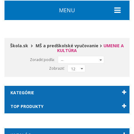
MENU
Škola.sk
MŠ a predškolské vyučovanie
UMENIE A
KULTÚRA
Zoradiť podľa:
--
Zobraziť:
12
KATEGÓRIE
TOP PRODUKTY