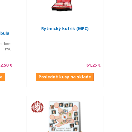
Rytmický kufrík (MPC)
abuľa
ickom
a PVC
2,50 €
61,25 €
de
Posledné kusy na sklade