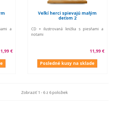
lým
Veľkí herci spievajú malým
deťom 2
ňami a
CD + ilustrovaná knižka s piesňami a
notami
1,99 €
11,99 €
de
Posledné kusy na sklade
Zobraziť 1 - 6 z 6 položiek