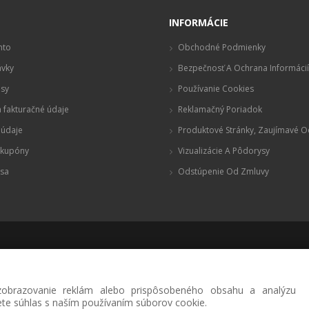
t
INFORMÁCIE
nto
Obchodné Podmienky
vky
Bezpečnosť A Ochrana Informácií
sy
Používanie Cookies
 fakturačné údaje
Reklamačný Poriadok
údaje
Produktové Stránky, Zaujímavé 
 kupóny
Vizualizácie A Pôdorysy
 sa
Odstúpenie Od Zmluvy
© 2020 Škola.sk
 zobrazovanie reklám alebo prispôsobeného obsahu a analýzu
ujete súhlas s naším používaním súborov cookie.