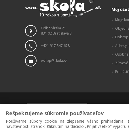
Môj úče
Moje ko
Odborárska 21
Objedná
831 02 Bratislava 3
Dobropi
+421 917 347 678
Adresy a
Osobné 
eshop@skola.sk
Zľavové
Prihlásiť
Rešpektujeme súkromie používateľov
ZAREGISTROVAŤ
Používame súbory cookie na zlepšenie vášho prehliadania,
návštevnosti stránok. Kliknutím na tlačidlo „Prijať všetko" vyjadr