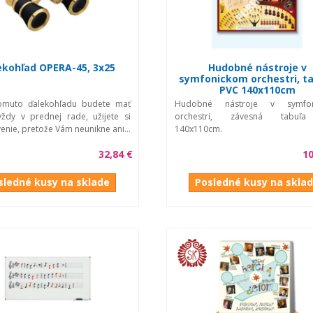
ekohľad OPERA-45, 3x25
Hudobné nástroje v
symfonickom orchestri, t
PVC 140x110cm
omuto ďalekohľadu budete mať
Hudobné nástroje v symfon
ždy v prednej rade, užijete si
orchestri, závesná tabuľ
enie, pretože Vám neunikne ani...
140x110cm.
32,84 €
10
sledné kusy na sklade
Posledné kusy na skla