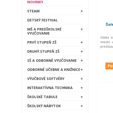
NOVINKY
STEAM
DETSKÝ FESTIVAL
Ďal
MŠ A PREDŠKOLSKÉ
VYUČOVANIE
Vďaka t
miesto v
PRVÝ STUPEŇ ZŠ
predstav
DRUHÝ STUPEŇ ZŠ
SŠ A ODBORNÉ VYUČOVANIE
Po
ODBORNÉ UČEBNE A KNIŽNICE
VÝUČBOVÉ SOFTVÉRY
INTERAKTÍVNA TECHNIKA
ŠKOLSKÉ TABULE
ŠKOLSKÝ NÁBYTOK