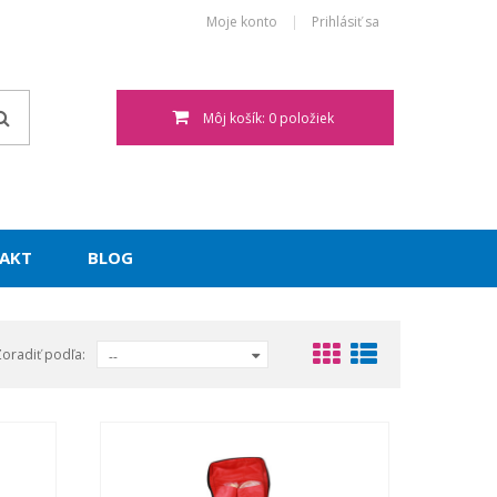
Moje konto
Prihlásiť sa
Môj košík: 0 položiek
AKT
BLOG
Zoradiť podľa:
--