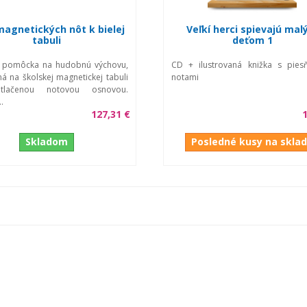
agnetických nôt k bielej
Veľkí herci spievajú ma
tabuli
deťom 1
 pomôcka na hudobnú výchovu,
CD + ilustrovaná knižka s pies
ná na školskej magnetickej tabuli
notami
tlačenou notovou osnovou.
.
127,31 €
1
Skladom
Posledné kusy na skla