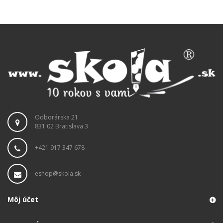
Odborárska 21
831 02 Bratislava 3
+421 917 347 678
eshop@skola.sk
Môj účet