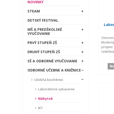
NOVINKY
STEAM
DETSKÝ FESTIVAL
Labor
MŠ A PREDŠKOLSKÉ
VYUČOVANIE
Otvorená
Modern
PRVÝ STUPEŇ ZŠ
prispi
vzdeláva
DRUHÝ STUPEŇ ZŠ
SŠ A ODBORNÉ VYUČOVANIE
Na
ODBORNÉ UČEBNE A KNIŽNICE
Učebňa biochémie
Laboratórne vybavenie
Nábytok
IKT