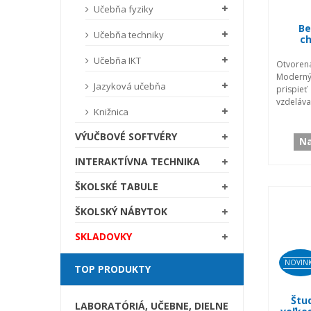
Učebňa fyziky
Be
Učebňa techniky
ch
Učebňa IKT
Otvorená
Modern
Jazyková učebňa
prispi
vzdeláva
Knižnica
VÝUČBOVÉ SOFTVÉRY
Na
INTERAKTÍVNA TECHNIKA
ŠKOLSKÉ TABULE
ŠKOLSKÝ NÁBYTOK
SKLADOVKY
NOVIN
TOP PRODUKTY
Štu
LABORATÓRIÁ, UČEBNE, DIELNE