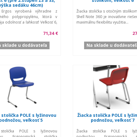
ť 6 (pre 2.stupeň ZŠ a SŠ,
stolíkom, veľkosť 6
výška sedáku 46cm)
a Ergos vyrobená výhradne z
Žiacka stolička s otočným stolíko
nného polypropylénu, ktorá v
Shell Note 360 je inovatívne rieše
ja odolnosť a ľahkosť! Veľkosť 6,
maximálnu flexibilitu využitia...
71,34 €
27
 sklade u dodávateľa
Na sklade u dodávateľ
 stolička POLE s lyžinovou
Žiacka stolička POLE s lyži
podnožou, veľkosť 5
podnožou, veľkosť 7
 stolička POLE s lyžinovou
Žiacka stolička POLE s lyž
ou. Ergonomická stolička
podnožou. Ergonomická sto