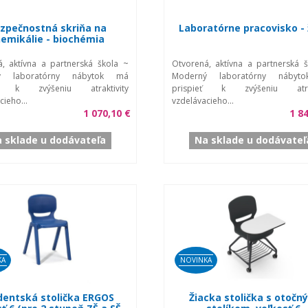
zpečnostná skriňa na
Laboratórne pracovisko - 
emikálie - biochémia
, aktívna a partnerská škola ~
Otvorená, aktívna a partnerská 
ý laboratórny nábytok má
Moderný laboratórny nábyt
eť k zvýšeniu atraktivity
prispieť k zvýšeniu atrak
cieho...
vzdelávacieho...
1 070,10 €
1 8
 sklade u dodávateľa
Na sklade u dodávateľ
KA
NOVINKA
dentská stolička ERGOS
Žiacka stolička s otočn