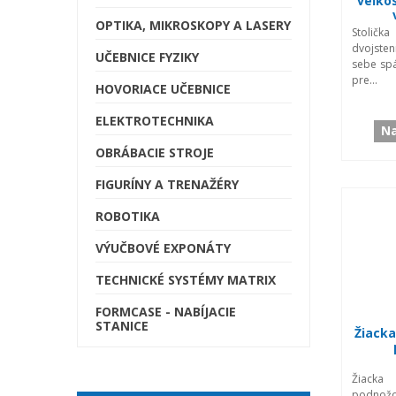
veľkos
OPTIKA, MIKROSKOPY A LASERY
Stoličk
dvojste
UČEBNICE FYZIKY
sebe spá
pre...
HOVORIACE UČEBNICE
ELEKTROTECHNIKA
Na
OBRÁBACIE STROJE
FIGURÍNY A TRENAŽÉRY
ROBOTIKA
VÝUČBOVÉ EXPONÁTY
TECHNICKÉ SYSTÉMY MATRIX
FORMCASE - NABÍJACIE
STANICE
Žiacka
Žiacka
podnož