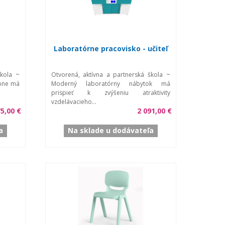
Laboratórne pracovisko - učiteľ
škola ~
Otvorená, aktívna a partnerská škola ~
bne má
Moderný laboratórny nábytok má
prispieť k zvýšeniu atraktivity
vzdelávacieho...
75,00 €
2 091,00 €
a
Na sklade u dodávateľa