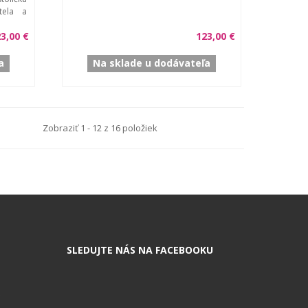
tela a
3,00 €
123,00 €
a
Na sklade u dodávateľa
Zobraziť 1 - 12 z 16 položiek
SLEDUJTE NÁS NA FACEBOOKU