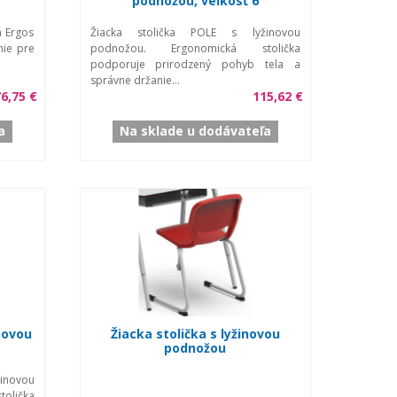
podnožou, veľkosť 6
m Ergos
Žiacka stolička POLE s lyžinovou
nie pre
podnožou. Ergonomická stolička
podporuje prirodzený pohyb tela a
správne držanie...
6,75 €
115,62 €
a
Na sklade u dodávateľa
novou
Žiacka stolička s lyžinovou
podnožou
inovou
lička