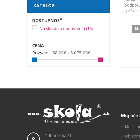
podporu
KATALÓG
správne d
DOSTUPNOSŤ
Na
Na sklade u dodávateľa
(16)
CENA
Rozsah:
58,00€ - 3 075,00€
Môj úče
Moje ko
Odborárska 21
Objedná