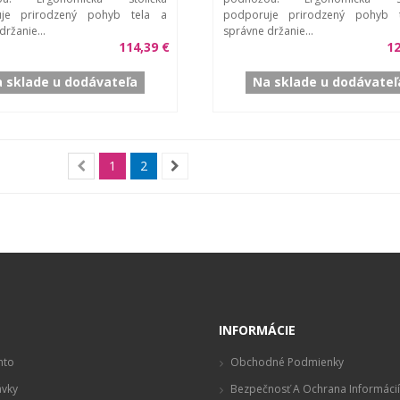
je prirodzený pohyb tela a
podporuje prirodzený pohyb 
ržanie...
správne držanie...
114,39 €
12
 sklade u dodávateľa
Na sklade u dodávateľ
1
2
t
INFORMÁCIE
nto
Obchodné Podmienky
vky
Bezpečnosť A Ochrana Informácií