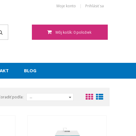
Moje konto
Prihlásiť sa
Môj košík: 0 položiek
AKT
BLOG
Zoradiť podľa:
--