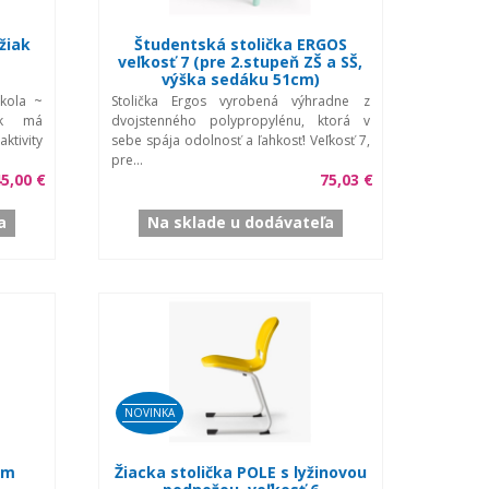
žiak
Študentská stolička ERGOS
veľkosť 7 (pre 2.stupeň ZŠ a SŠ,
výška sedáku 51cm)
škola ~
Stolička Ergos vyrobená výhradne z
ok má
dvojstenného polypropylénu, ktorá v
tivity
sebe spája odolnosť a ľahkosť! Veľkosť 7,
pre...
45,00 €
75,03 €
a
Na sklade u dodávateľa
NOVINKA
ým
Žiacka stolička POLE s lyžinovou