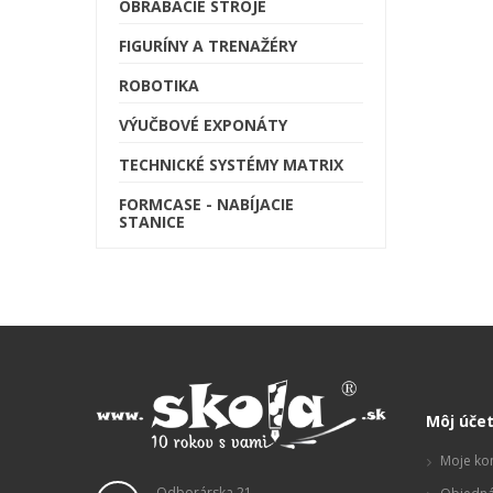
OBRÁBACIE STROJE
FIGURÍNY A TRENAŽÉRY
ROBOTIKA
VÝUČBOVÉ EXPONÁTY
TECHNICKÉ SYSTÉMY MATRIX
FORMCASE - NABÍJACIE
STANICE
Môj úče
Moje ko
Odborárska 21