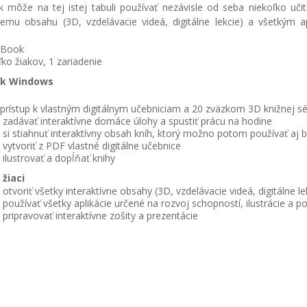
môže na tej istej tabuli používať nezávisle od seba niekoľko uči
vnemu obsahu (3D, vzdelávacie videá, digitálne lekcie) a všetkým a
Book
ľko žiakov, 1 zariadenie
k Windows
prístup k vlastným digitálnym učebniciam a 20 zväzkom 3D knižnej sé
zadávať interaktívne domáce úlohy a spustiť prácu na hodine
si stiahnuť interaktívny obsah kníh, ktorý možno potom používať aj b
vytvoriť z PDF vlastné digitálne učebnice
ilustrovať a dopĺňať knihy
 žiaci
otvoriť všetky interaktívne obsahy (3D, vzdelávacie videá, digitálne le
používať všetky aplikácie určené na rozvoj schopností, ilustrácie a p
pripravovať interaktívne zošity a prezentácie