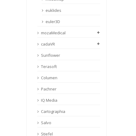
euklides
euler3D
mozaMedical
cadaVR
Sunflower
Terasoft
Columen
Pachner
IQ Media
Cartographia
Salvo
Stiefel