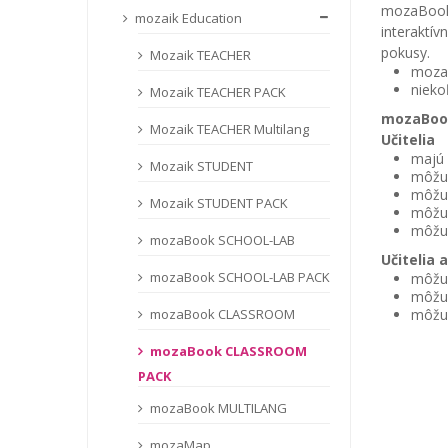
mozaBook 
mozaik Education
interaktí
pokusy.
Mozaik TEACHER
moza
nieko
Mozaik TEACHER PACK
mozaBoo
Mozaik TEACHER Multilang
Učitelia
majú 
Mozaik STUDENT
môžu 
môžu 
Mozaik STUDENT PACK
môžu 
môžu 
mozaBook SCHOOL-LAB
Učitelia a
mozaBook SCHOOL-LAB PACK
môžu 
môžu 
môžu 
mozaBook CLASSROOM
mozaBook CLASSROOM
PACK
mozaBook MULTILANG
mozaMap