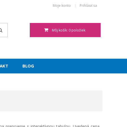
Moje konto
Prihlásiť sa
Môj košík: 0 položiek
AKT
BLOG
 na prepojenie s interaktívnou tabuľou. Uvedená cena