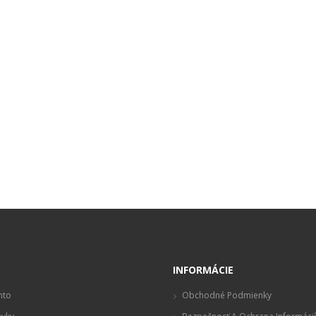
t
INFORMÁCIE
nto
Obchodné Podmienky