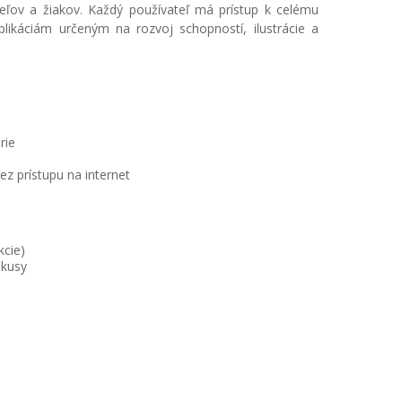
teľov a žiakov. Každý používateľ má prístup k celému
plikáciám určeným na rozvoj schopností, ilustrácie a
rie
ez prístupu na internet
kcie)
okusy