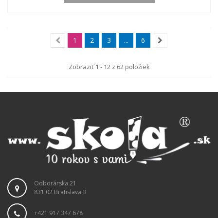
1
2
3
...
6
Zobraziť 1 - 12 z 62 položiek
Odborárska 21
831 02 Bratislava 3
+421 917 347 678