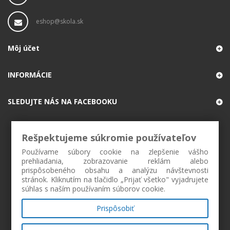
eshop@skola.sk
Môj účet
INFORMÁCIE
SLEDUJTE NÁS NA FACEBOOKU
Rešpektujeme súkromie používateľov
Používame súbory cookie na zlepšenie vášho
prehliadania, zobrazovanie reklám alebo
prispôsobeného obsahu a analýzu návštevnosti
stránok. Kliknutím na tlačidlo „Prijať všetko" vyjadrujete
súhlas s naším používaním súborov cookie.
Prispôsobiť