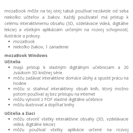
mozaBook môže na tej istej tabuli používať nezávisle od seba
niekoľko učiteľov a žiakov. Každý používateľ má prístup k
celému interaktívnemu obsahu (3D, vzdelávacie videá, digitálne
lekcie) a všetkým aplikáciám určeným na rozvoj schopností,
ilustrácie a pokusy.
mozaBook
niekoľko žiakov, 1 zariadenie
mozaBook Windows
Učitelia
majú prístup k vlastným digitálnym učebniciam a 20
zväzkom 3D knižnej série
môžu zadávať interaktívne domáce úlohy a spustiť prácu na
hodine
môžu si stiahnuť interaktívny obsah kníh, ktorý možno
potom používať aj bez prístupu na internet
môžu vytvoriť z PDF vlastné digitálne učebnice
môžu ilustrovať a dopĺňať knihy
Učitelia a žiaci
môžu otvoriť všetky interaktívne obsahy (3D, vzdelávacie
videá, digitálne lekcie)
môžu používať všetky aplikácie určené na rozvoj