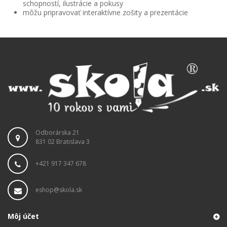
schopností, ilustrácie a pokusy
môžu pripravovať interaktívne zošity a prezentácie
Odborárska 21
831 02 Bratislava 3
+421 917 347 678
eshop@skola.sk
Môj účet