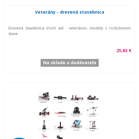
Veterány - drevená stavebnica
Drevená stavebnica troch aút - veteránov, modely v rozloženom
stave.
25,83 €
Na sklade u dodávateľa