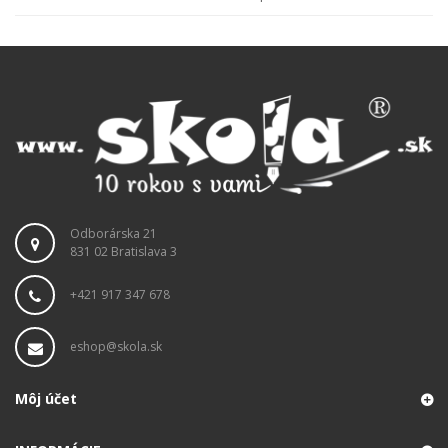
Odborárska 21
831 02 Bratislava 3
+421 917 347 678
eshop@skola.sk
Môj účet