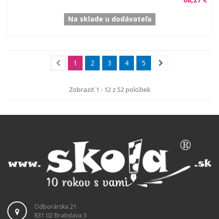
Na sklade u dodávateľa
1
2
3
4
5
Zobraziť 1 - 12 z 52 položiek
Odborárska 21
831 02 Bratislava 3