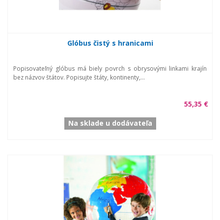
Glóbus čistý s hranicami
Popisovateľný glóbus má biely povrch s obrysovými linkami krajín
bez názvov štátov. Popisujte štáty, kontinenty,...
55,35 €
Na sklade u dodávateľa