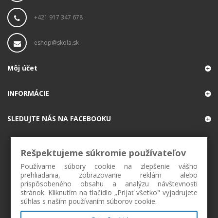
+421 917 347 678
eshop@skola.sk
Môj účet
INFORMÁCIE
SLEDUJTE NÁS NA FACEBOOKU
Rešpektujeme súkromie používateľov
Používame súbory cookie na zlepšenie vášho
prehliadania, zobrazovanie reklám alebo
prispôsobeného obsahu a analýzu návštevnosti
stránok. Kliknutím na tlačidlo „Prijať všetko" vyjadrujete
súhlas s naším používaním súborov cookie.