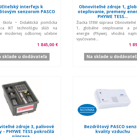
Učiteľský interfejs k
Obnoviteľné zdroje 1, glo
ôtovým senzorom PASCO
otepľovanie, premeny ener
PHYWE TESS...
na škola ~ Didaktická pomôcka
Žiacka STEM súprava Obnoviteľné
júca IKT technológiu slúži na
1, globálne otepľovanie a p
ie modernej odbornej učebne
energie (Phywe), vhodná naj
vyučovanie...
1 845,00 €
1 8
 sklade u dodávateľa
Na sklade u dodávateľ
NOVINKA
iteľné zdroje 3, palivové
Bezdrôtový PASCO senz
y - PHYWE TESS pokročilá
kvality vzduchu
súprava