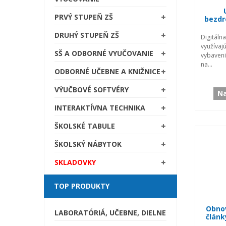
PRVÝ STUPEŇ ZŠ
bezdr
DRUHÝ STUPEŇ ZŠ
Digitál
využíva
SŠ A ODBORNÉ VYUČOVANIE
vybaven
na...
ODBORNÉ UČEBNE A KNIŽNICE
VÝUČBOVÉ SOFTVÉRY
Na
INTERAKTÍVNA TECHNIKA
ŠKOLSKÉ TABULE
ŠKOLSKÝ NÁBYTOK
SKLADOVKY
TOP PRODUKTY
Obnov
LABORATÓRIÁ, UČEBNE, DIELNE
článk