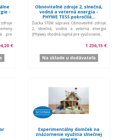
bálne
Obnoviteľné zdroje 2, slnečná,
gie -
vodná a veterná energia -
PHYWE TESS pokročilá...
 zdroje
Žiacka STEM súprava Obnoviteľné zdroje
remeny
2, slnečná, vodná a veterná energia
mä pre
(Phywe), vhodná najmä pre vyučovanie...
94,20 €
1 236,15 €
a
Na sklade u dodávateľa
NOVINKA
or
Experimentálny domček na
znázornenie využitia slnečnej
energie