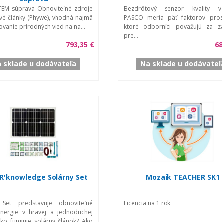
TEM súprava Obnoviteľné zdroje
Bezdrôtový senzor kvality v
ové články (Phywe), vhodná najmä
PASCO meria päť faktorov prost
ovanie prírodných vied na na...
ktoré odborníci považujú za z
pre...
793,35 €
68
 sklade u dodávateľa
Na sklade u dodávateľ
'R'knowledge Solárny Set
Mozaik TEACHER SK1
 Set predstavuje obnoviteľné
Licencia na 1 rok
energie v hravej a jednoduchej
ko funguje solárny článok? Ako