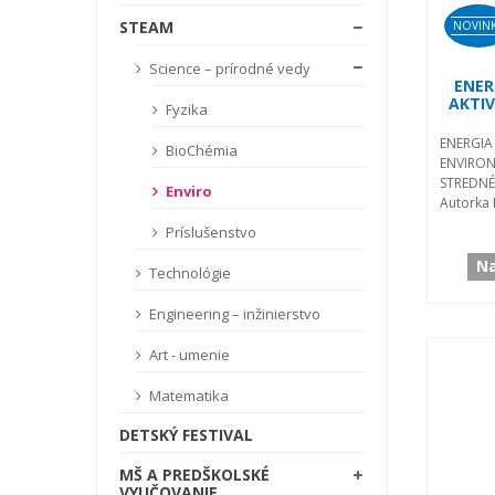
STEAM
NOVIN
Science – prírodné vedy
ENER
AKTI
Fyzika
ENERGIA
BioChémia
ENVIR
STREDN
Enviro
Autorka 
Príslušenstvo
Na
Technológie
Engineering – inžinierstvo
Art - umenie
Matematika
DETSKÝ FESTIVAL
MŠ A PREDŠKOLSKÉ
VYUČOVANIE