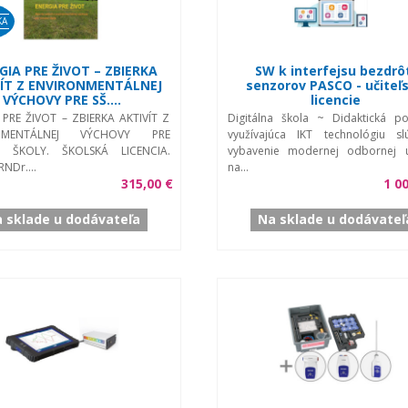
KA
GIA PRE ŽIVOT – ZBIERKA
SW k interfejsu bezdrô
VÍT Z ENVIRONMENTÁLNEJ
senzorov PASCO - učiteľ
VÝCHOVY PRE SŠ....
licencie
 PRE ŽIVOT – ZBIERKA AKTIVÍT Z
Digitálna škola ~ Didaktická p
ONMENTÁLNEJ VÝCHOVY PRE
využívajúca IKT technológiu sl
É ŠKOLY. ŠKOLSKÁ LICENCIA.
vybavenie modernej odbornej 
RNDr....
na...
315,00 €
1 0
 sklade u dodávateľa
Na sklade u dodávateľ