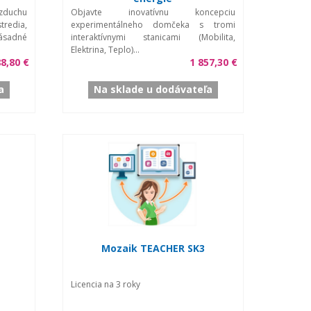
zduchu
Objavte inovatívnu koncepciu
redia,
experimentálneho domčeka s tromi
ásadné
interaktívnymi stanicami (Mobilita,
Elektrina, Teplo)...
8,80 €
1 857,30 €
a
Na sklade u dodávateľa
Mozaik TEACHER SK3
Licencia na 3 roky