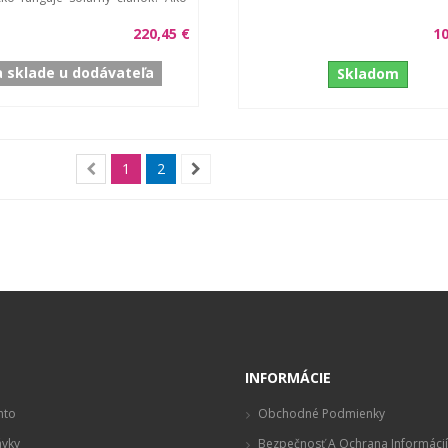
220,45 €
10
 sklade u dodávateľa
Skladom
1
2
t
INFORMÁCIE
nto
Obchodné Podmienky
vky
Bezpečnosť A Ochrana Informácií