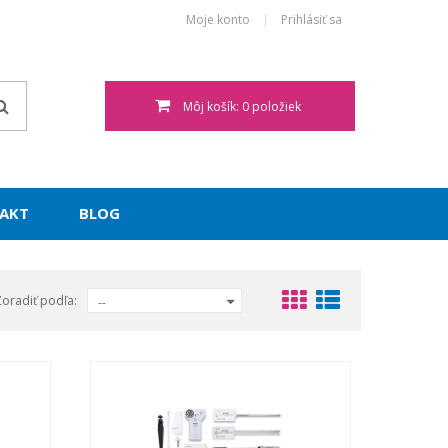
Moje konto
Prihlásiť sa
Môj košík: 0 položiek
AKT
BLOG
Zoradiť podľa:
--