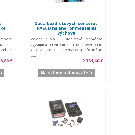
t.
Sada bezdrôtových senzorov
ské
PASCO na Environmentálnu
výchovu
omôcka
Zelená škola ~ Didaktická pomôcka
úži na
zvyšujúca environmentálne povedomie
učebne
žiakov - zlepšuje poznatky a informácie
o...
08,60 €
2 361,60 €
a
Na sklade u dodávateľa