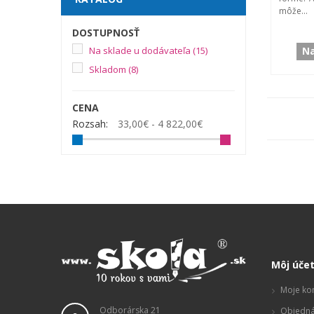
môže...
DOSTUPNOSŤ
Na
Na sklade u dodávateľa
(15)
Skladom
(8)
CENA
Rozsah:
33,00€ - 4 822,00€
Môj úče
Moje ko
Odborárska 21
Objedná