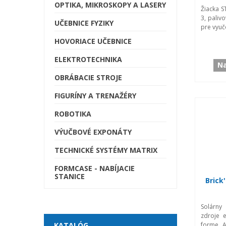
OPTIKA, MIKROSKOPY A LASERY
Žiacka S
3, paliv
UČEBNICE FYZIKY
pre vyuč
HOVORIACE UČEBNICE
ELEKTROTECHNIKA
Na
OBRÁBACIE STROJE
FIGURÍNY A TRENAŽÉRY
ROBOTIKA
VÝUČBOVÉ EXPONÁTY
TECHNICKÉ SYSTÉMY MATRIX
FORMCASE - NABÍJACIE
STANICE
Brick
Solárny
zdroje 
forme. A
KATALÓG