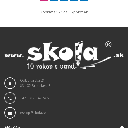
Zobraziť 1 - 12 z 56 položiek
Odborárska 21
831 02 Bratislava 3
+421 917 347 678
eshop@skola.sk
Môj účet