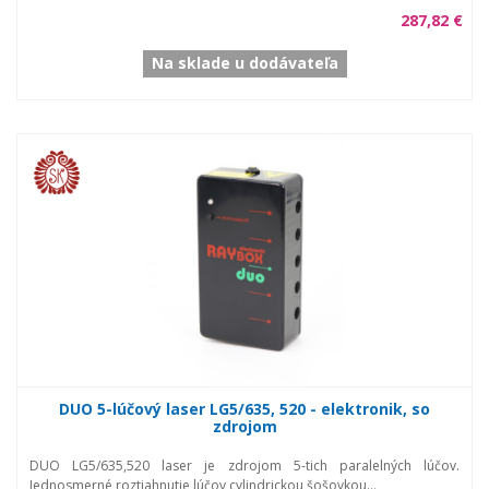
287,82 €
Na sklade u dodávateľa
DUO 5-lúčový laser LG5/635, 520 - elektronik, so
zdrojom
DUO LG5/635,520 laser je zdrojom 5-tich paralelných lúčov.
Jednosmerné roztiahnutie lúčov cylindrickou šošovkou...