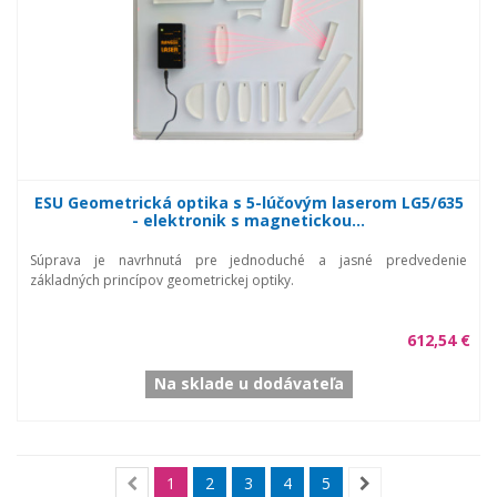
ESU Geometrická optika s 5-lúčovým laserom LG5/635
- elektronik s magnetickou...
Súprava je navrhnutá pre jednoduché a jasné predvedenie
základných princípov geometrickej optiky.
612,54 €
Na sklade u dodávateľa
1
2
3
4
5