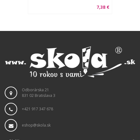
7,38 €
Odborárska 21
831 02 Bratislava 3
+421 917 347 678
eshop@skola.sk