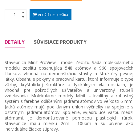
VLOŽIŤ DO KOŠÍKA
DETAILY
SÚVISIACE PRODUKTY
Stavebnica Minit ProView - model Zeolitu. Sada molekulárneho
modelu zeolitu obsahujúca 548 atómov a 960 spojovacích
článkov, vhodná na demonštráciu stavby a štruktúry pevnej
látky. Obsahuje pokyny a pracovnú kartu, ktorá informuje o type
väzby, kryštalickej štruktúre a fyzikálnych vlastnostiach, je
vhodná pre pokročilých užívateľov a univerzitný stupeň
vzdelávania. Molekulárne modely Minit – kvalitný a robustný
systém s farebne odlíšenými jadrami atómov vo veľkosti 6 mm.
Jadrá atómov majú pod daným uhlom výčnelky na spojenie s
ostatnými jadrami atómov. Spojenie, vyjadrujúce väzbu medzi
atómami, je demonštrované pomocou plastických rúrok.
Stavebnice majú mierku 2cm : 100pm a sú určené ako
individuálne žiacke súpravy.