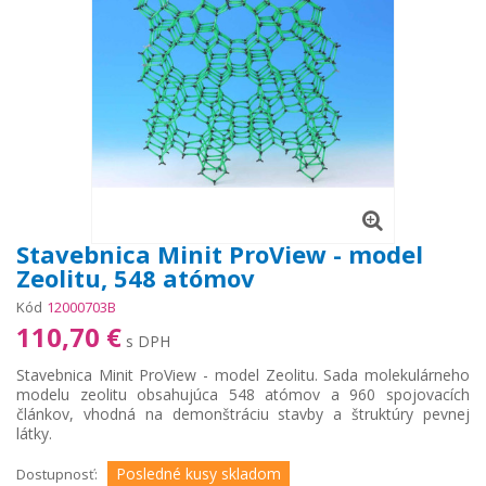
Stavebnica Minit ProView - model
Zeolitu, 548 atómov
Kód
12000703B
110,70 €
s DPH
Stavebnica Minit ProView - model Zeolitu. Sada molekulárneho
modelu zeolitu obsahujúca 548 atómov a 960 spojovacích
článkov, vhodná na demonštráciu stavby a štruktúry pevnej
látky.
Posledné kusy skladom
Dostupnosť: