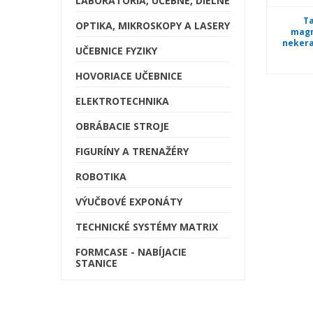
LABORATÓRIÁ, UČEBNE, DIELNE
T
OPTIKA, MIKROSKOPY A LASERY
magn
nekera
UČEBNICE FYZIKY
HOVORIACE UČEBNICE
ELEKTROTECHNIKA
OBRÁBACIE STROJE
FIGURÍNY A TRENAŽÉRY
ROBOTIKA
VÝUČBOVÉ EXPONÁTY
TECHNICKÉ SYSTÉMY MATRIX
FORMCASE - NABÍJACIE
STANICE