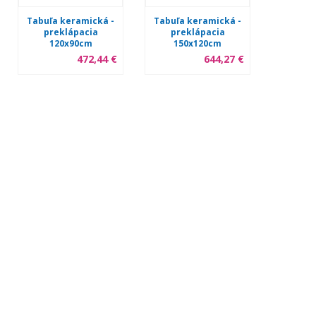
Tabuľa keramická -
Tabuľa keramická -
Tabuľa 
preklápacia
preklápacia
pre
120x90cm
150x120cm
18
472,44 €
644,27 €