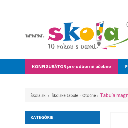
KONFIGURÁTOR pre odborné učebne
P
Tabuľa magne
Škola.sk
Školské tabule
Otočné
KATEGÓRIE