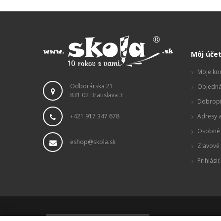
Môj úče
Moje ko
Odborárska 21
Objedná
831 02 Bratislava 3
Dobropi
+421 917 347 678
Adresy a
Osobné 
eshop@skola.sk
Zľavové
Prihlásiť