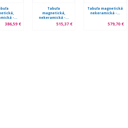
abuľa
Tabuľa
Tabuľa magnetická
etická,
magnetická,
nekeramická -...
mická -...
nekeramická -...
386,59 €
515,37 €
579,70 €