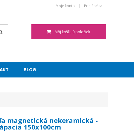
Moje konto
Prihlásiť sa
Môj košík: 0 položiek
AKT
BLOG
ľa magnetická nekeramická -
lápacia 150x100cm