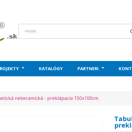
ROJEKTY
KATALÓGY
PARTNERI
KONT
tická nekeramická - preklápacia 150x100cm
Tabu
prek