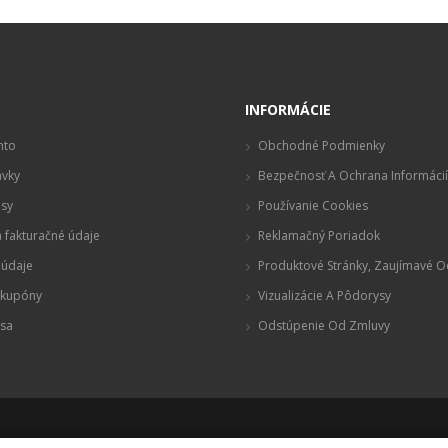
t
INFORMÁCIE
nto
Obchodné Podmienky
vky
Bezpečnosť A Ochrana Informácií
sy
Používanie Cookies
 fakturačné údaje
Reklamačný Poriadok
údaje
Produktové Stránky, Zaujímavé 
 kupóny
Vizualizácie A Pôdorysy
 sa
Odstúpenie Od Zmluvy