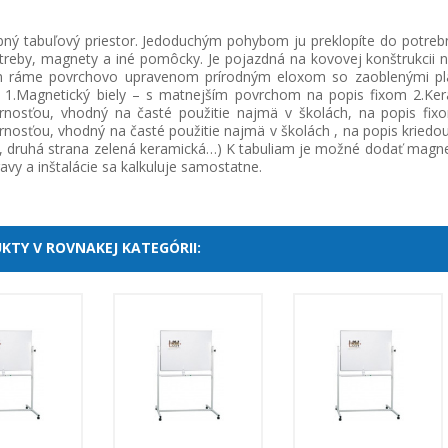
ý tabuľový priestor. Jedoduchým pohybom ju preklopíte do potrebnej
otreby, magnety a iné pomôcky. Je pojazdná na kovovej konštrukcii 
m ráme povrchovo upravenom prírodným eloxom so zaoblenými plas
 1.Magnetický biely – s matnejším povrchom na popis fixom 2.Kera
rnosťou, vhodný na časté použitie najmä v školách, na popis fix
rnosťou, vhodný na časté použitie najmä v školách , na popis kriedo
 druhá strana zelená keramická…) K tabuliam je možné dodať magnety, k
vy a inštalácie sa kalkuluje samostatne.
KTY V ROVNAKEJ KATEGÓRII: