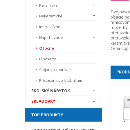
Keramické
Dvojnásobn
Nekeramické
písacie p
hliníkovo
Interaktívne
môže byť:
oteruvzdo
Napichovacie
oteruvzdo
keramická,
Cena dopra
Otočné
Flipcharty
Stojany k tabuliam
PRODU
Príslušenstvo k tabuliam
ŠKOLSKÝ NÁBYTOK
SKLADOVKY
TOP PRODUKTY