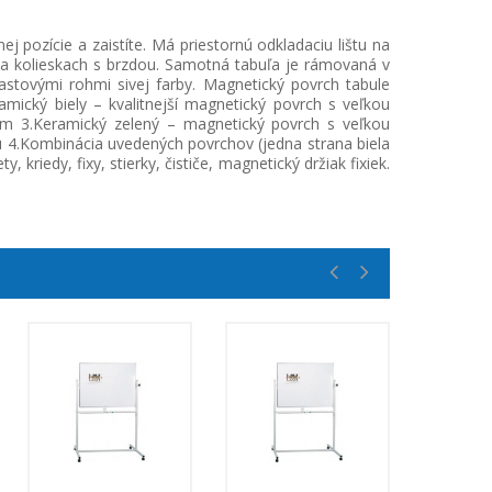
 pozície a zaistíte. Má priestornú odkladaciu lištu na
na kolieskach s brzdou. Samotná tabuľa je rámovaná v
tovými rohmi sivej farby. Magnetický povrch tabule
mický biely – kvalitnejší magnetický povrch s veľkou
om 3.Keramický zelený – magnetický povrch s veľkou
u 4.Kombinácia uvedených povrchov (jedna strana biela
riedy, fixy, stierky, čističe, magnetický držiak fixiek.