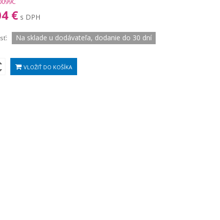
0099C
04 €
s DPH
Na sklade u dodávateľa, dodanie do 30 dní
sť:
VLOŽIŤ DO KOŠÍKA