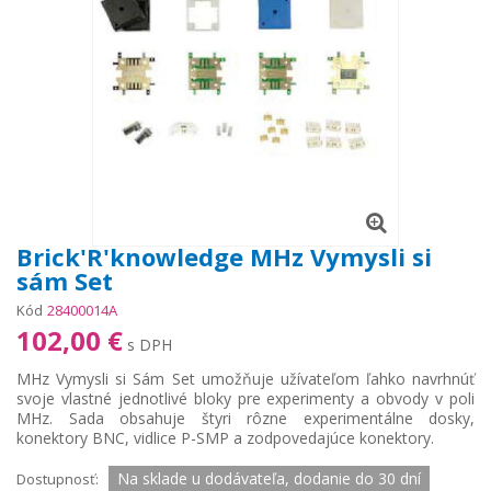
Brick'R'knowledge MHz Vymysli si
sám Set
Kód
28400014A
102,00 €
s DPH
MHz Vymysli si Sám Set umožňuje užívateľom ľahko navrhnúť
svoje vlastné jednotlivé bloky pre experimenty a obvody v poli
MHz. Sada obsahuje štyri rôzne experimentálne dosky,
konektory BNC, vidlice P-SMP a zodpovedajúce konektory.
Na sklade u dodávateľa, dodanie do 30 dní
Dostupnosť: