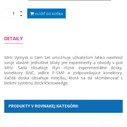
VLOŽIŤ DO KOŠÍKA
DETAILY
MHz Vymysli si Sám Set umožňuje užívateľom ľahko navrhnúť
svoje vlastné jednotlivé bloky pre experimenty a obvody v poli
MHz. Sada obsahuje štyri rôzne experimentálne dosky,
konektory BNC, vidlice P-SMP a zodpovedajúce konektory.
Každá doska obsahuje mriežku, ktorá sa dá skombinovať s
blokmi systému Brick'R'knowledge.
PRODUKTY V ROVNAKEJ KATEGÓRII: