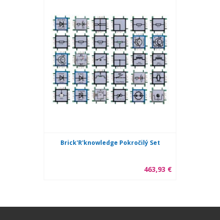
Brick'R'knowledge Pokročilý Set
463,93 €