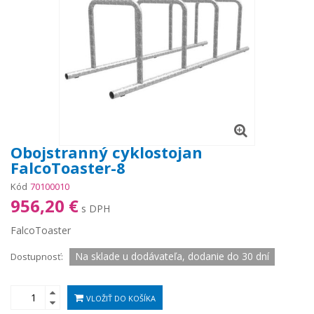
Obojstranný cyklostojan
FalcoToaster-8
Kód
70100010
956,20 €
s DPH
FalcoToaster
Na sklade u dodávateľa, dodanie do 30 dní
Dostupnosť:
VLOŽIŤ DO KOŠÍKA