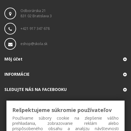
Odborárska 21
831 02 Bratislava 3
+421 917 347 678
eshop@skola.sk
Môj účet
INFORMÁCIE
SLEDUJTE NÁS NA FACEBOOKU
Rešpektujeme súkromie používateľov
Používame súbory cookie na zlepšenie vášho
prehliadania, zobrazovanie reklám alebo
prispôsobeného obsahu a analýzu návštevnosti