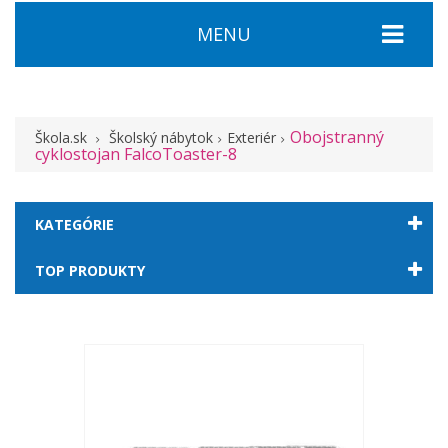
MENU
Obojstranný
Škola.sk
Školský nábytok
Exteriér
cyklostojan FalcoToaster-8
KATEGÓRIE
TOP PRODUKTY