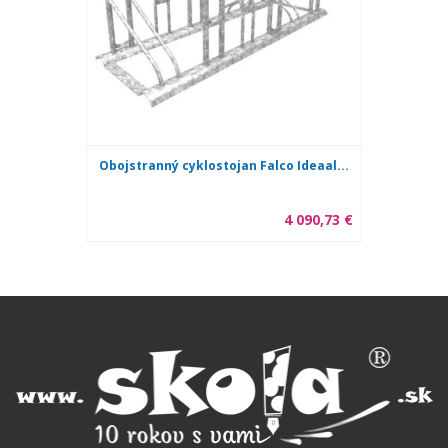
Obojstranný cyklostojan Falco Ideaal...
4 090,73 €