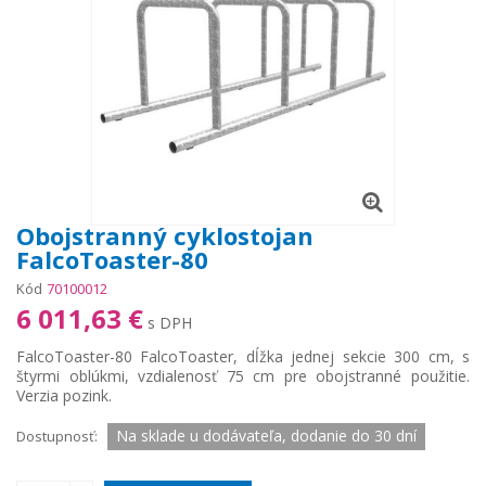
Obojstranný cyklostojan
FalcoToaster-80
Kód
70100012
6 011,63 €
s DPH
FalcoToaster-80 FalcoToaster, dĺžka jednej sekcie 300 cm, s
štyrmi oblúkmi, vzdialenosť 75 cm pre obojstranné použitie.
Verzia pozink.
Na sklade u dodávateľa, dodanie do 30 dní
Dostupnosť: