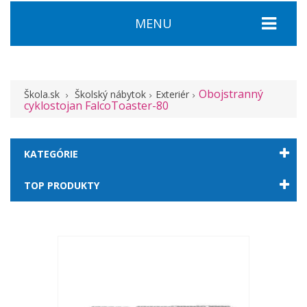
MENU
Obojstranný
Škola.sk
Školský nábytok
Exteriér
cyklostojan FalcoToaster-80
KATEGÓRIE
TOP PRODUKTY