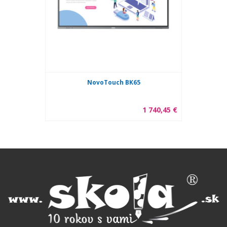
NovoTouch BK65
1 740,45 €