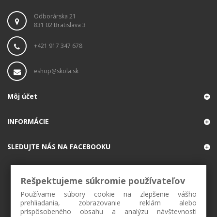
Odborárska 21
831 02 Bratislava 3
+421 917 347 678
eshop@skola.sk
Môj účet
INFORMÁCIE
SLEDUJTE NÁS NA FACEBOOKU
Rešpektujeme súkromie používateľov
Používame súbory cookie na zlepšenie vášho
prehliadania, zobrazovanie reklám alebo
prispôsobeného obsahu a analýzu návštevnosti