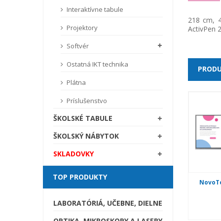
Interaktívne tabule
218 cm, 4
Projektory
ActivPen 2
Softvér
Ostatná IKT technika
PRODU
Plátna
Príslušenstvo
ŠKOLSKÉ TABULE
ŠKOLSKÝ NÁBYTOK
SKLADOVKY
TOP PRODUKTY
NovoT
LABORATÓRIÁ, UČEBNE, DIELNE
OPTIKA, MIKROSKOPY A LASERY