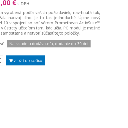
,00 €
s DPH
a vyrobená podľa vašich požiadaviek, navrhnutá tak,
žala naozaj dlho. Je to tak jednoduché. Úplne nový
el 10 v spojení so softvérom Promethean ActivSuite™
 v ústrety učiteľom tam, kde učia. PC modul je možné
samostatne a netvorí súčasť tejto položky.
Na sklade u dodávateľa, dodanie do 30 dní
sť:
VLOŽIŤ DO KOŠÍKA