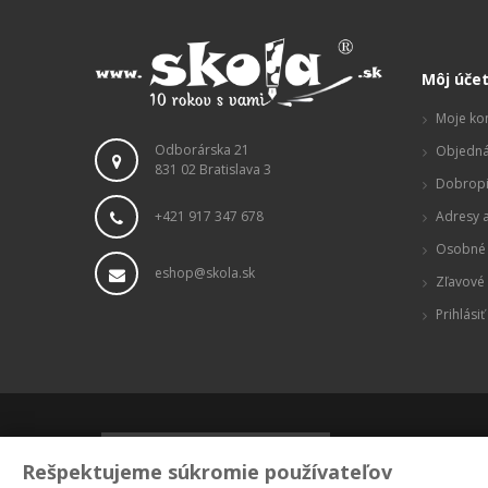
Môj úče
Moje ko
Odborárska 21
Objedná
831 02 Bratislava 3
Dobropi
+421 917 347 678
Adresy a
Osobné 
eshop@skola.sk
Zľavové
Prihlásiť
Rešpektujeme súkromie používateľov