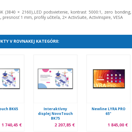
K (3840 × 2160),LED podsvietenie, kontrast 5000:1, zero bonding
, presnosť 1 mm, profily učiteľa, 2× ActivSuite, ActivInspire, VESA
KTY V ROVNAKEJ KATEGÓRII:
ouch BK65
Interaktívny
Newline LYRA PRO
displej NovoTouch
65"
BK75
1 740,45 €
2 207,85 €
1 845,00 €