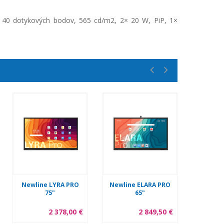
, 40 dotykových bodov, 565 cd/m2, 2× 20 W, PiP, 1×
Newline LYRA PRO
Newline ELARA PRO
Newlin
75"
65"
2 378,00 €
2 849,50 €