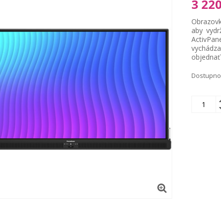
3 220
Obrazovk
aby vydr
ActivPan
vychádza
objednať 
Dostupno