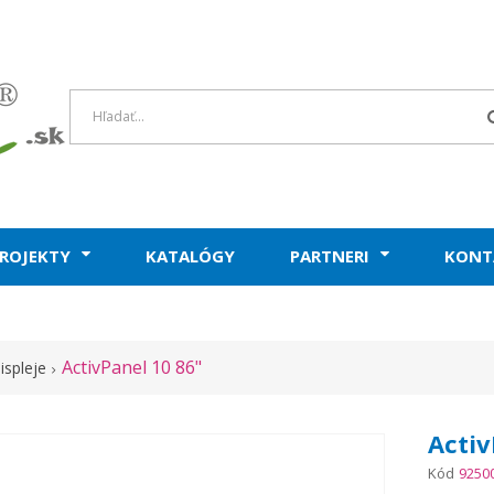
ROJEKTY
KATALÓGY
PARTNERI
KONT
ActivPanel 10 86"
ispleje
Activ
Kód
9250