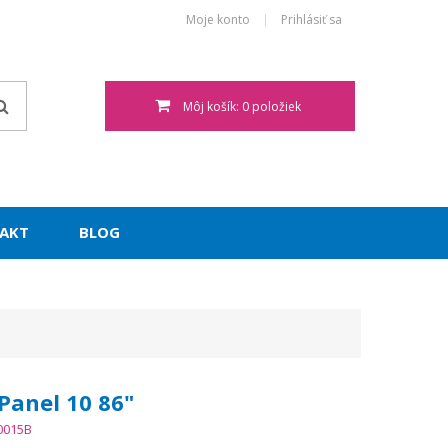
Moje konto
Prihlásiť sa
Môj košík: 0 položiek
AKT
BLOG
Panel 10 86"
0015B