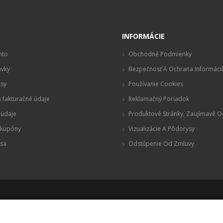
t
INFORMÁCIE
nto
Obchodné Podmienky
vky
Bezpečnosť A Ochrana Informácií
sy
Používanie Cookies
 fakturačné údaje
Reklamačný Poriadok
údaje
Produktové Stránky, Zaujímavé 
 kupóny
Vizualizácie A Pôdorysy
 sa
Odstúpenie Od Zmluvy
© 2020 Škola.sk