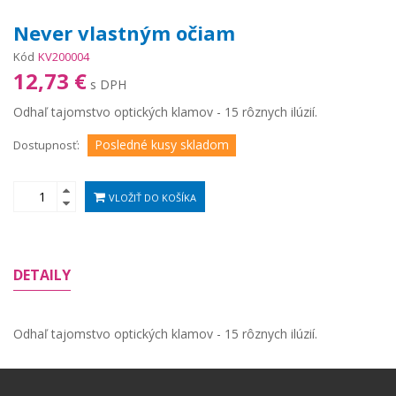
Never vlastným očiam
Kód
KV200004
12,73 €
s DPH
Odhaľ tajomstvo optických klamov - 15 rôznych ilúzií.
Posledné kusy skladom
Dostupnosť:
VLOŽIŤ DO KOŠÍKA
DETAILY
Odhaľ tajomstvo optických klamov - 15 rôznych ilúzií.