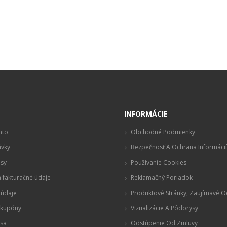
t
INFORMÁCIE
nto
Obchodné Podmienky
vky
Bezpečnosť A Ochrana Informácií
sy
Používanie Cookies
 fakturačné údaje
Reklamačný Poriadok
údaje
Produktové Stránky, Zaujímavé 
 kupóny
Vizualizácie A Pôdorysy
 sa
Odstúpenie Od Zmluvy