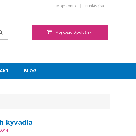
Moje konto
Prihlásiť sa
Môj košík: 0 položiek
AKT
BLOG
h kyvadla
0014