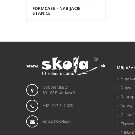
FORMCASE - NABÍJACIE
STANICE
Môj úče
Moje ko
Odborárska 21
Objedná
831 02 Bratislava 3
Dobropi
+421 917 347 678
Adresy a
Osobné 
eshop@skola.sk
Zľavové
Prihlásiť