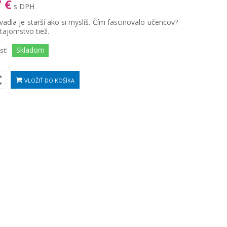
 €
s DPH
vadla je starší ako si myslíš. Čím fascinovalo učencov?
tajomstvo tiež.
Skladom
sť:
VLOŽIŤ DO KOŠÍKA