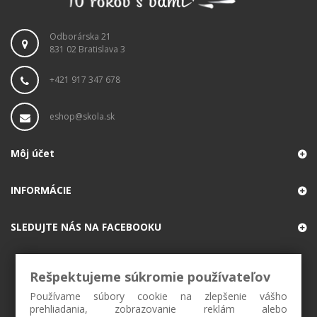
Odborárska 21
831 02 Bratislava 3
+421 917 347 678
eshop@skola.sk
Môj účet
INFORMÁCIE
SLEDUJTE NÁS NA FACEBOOKU
Rešpektujeme súkromie používateľov
Používame súbory cookie na zlepšenie vášho
prehliadania, zobrazovanie reklám alebo