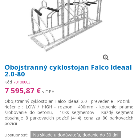
Obojstranný cyklostojan Falco Ideaal
2.0-80
Kód
70100003
7 595,87 €
s DPH
Obojstranný cyklostojan Falco Ideaal 2.0 - prevedenie : Pozink -
riešenie : LOW / HIGH - rozpon : 400mm - kotvenie: priame
šrobovanie do betonu, - 10ks segmentov - Každý segment
obsahuje 8 parkovacích pozícií (4+4) cena za 80 parkovacích
pozícií
Na sklade u dodávateľa, dodanie do 30 dní
Dostupnosť: