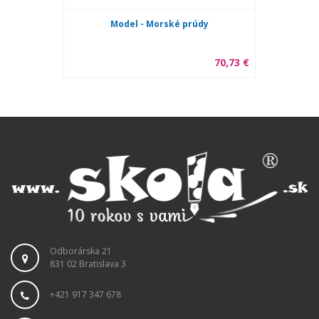
Model - Morské prúdy
70,73 €
Odborárska 21
831 02 Bratislava 3
+421 917 347 678