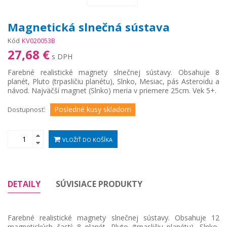
Magnetická slnečná sústava
Kód
KV020053B
27,68 €
s DPH
Farebné realistické magnety slnečnej sústavy. Obsahuje 8
planét, Pluto (trpasličiu planétu), Slnko, Mesiac, pás Asteroidu a
návod. Najväčší magnet (Slnko) meria v priemere 25cm. Vek 5+.
Posledné kusy skladom
Dostupnosť:
VLOŽIŤ DO KOŠÍKA
DETAILY
SÚVISIACE PRODUKTY
Farebné realistické magnety slnečnej sústavy. Obsahuje 12
magnetických častí: 8 planét, Pluto (trpasličiu planétu), Slnko,