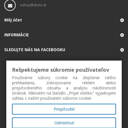
eshop@skola.sk
Môj účet
INFORMÁCIE
SLEDUJTE NÁS NA FACEBOOKU
Rešpektujeme súkromie používateľov
Používame súbory cookie na zlepšenie vášho
prehliadania, zobrazovanie reklám alebo
prispôsobeného obsahu a analýzu návštevnosti
stránok. Kliknutím na tlačidlo „Prijať všetko" vyjadrujete
súhlas s naším používaním súborov cookie.
Prispôsobiť
Odmietnuť