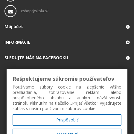
eshop@skola.sk
Môj účet
INFORMÁCIE
SLEDUJTE NÁS NA FACEBOOKU
Rešpektujeme súkromie používateľov
Používame súbory cookie na zlepšenie vášho
prehliadania, zobrazovanie reklám alebo
prispôsobeného obsahu a analýzu návštevnosti
stránok. Kliknutím na tlačidlo „Prijať všetko" vyjadrujete
súhlas s naším používaním súborov cookie.
Prispôsobiť