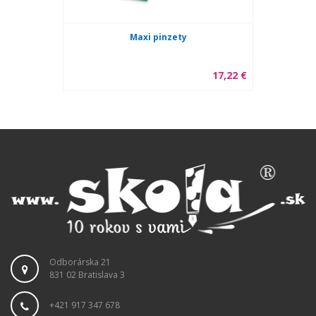
Maxi pinzety
17,22 €
Odborárska 21
831 02 Bratislava 3
+421 917 347 678