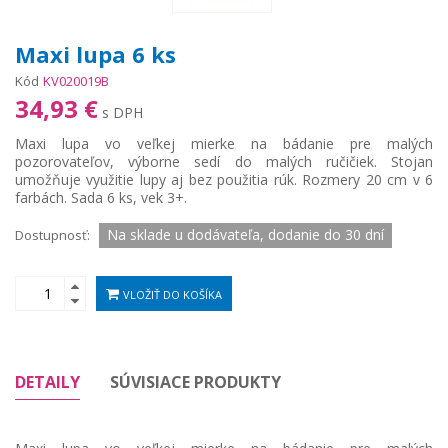
Maxi lupa 6 ks
Kód
KV020019B
34,93 €
s DPH
Maxi lupa vo veľkej mierke na bádanie pre malých
pozorovateľov, výborne sedí do malých ručičiek. Stojan
umožňuje využitie lupy aj bez použitia rúk. Rozmery 20 cm v 6
farbách. Sada 6 ks, vek 3+.
Na sklade u dodávateľa, dodanie do 30 dní
Dostupnosť:
VLOŽIŤ DO KOŠÍKA
DETAILY
SÚVISIACE PRODUKTY